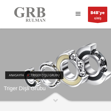
B4B'ye
GİRİŞ
ANASAYFA
TRIGER DIŞLI GRUBU
Triger Dişli Grubu